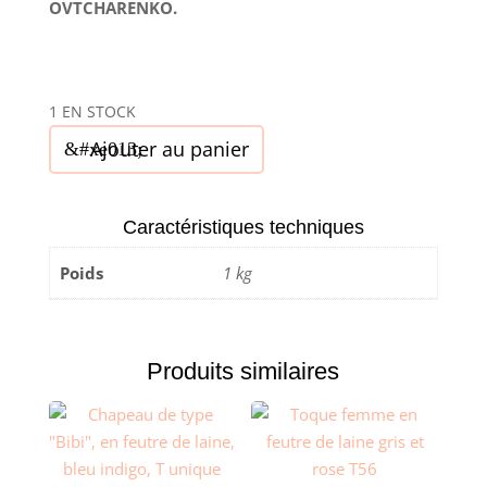
OVTCHARENKO.
1 EN STOCK
quantité
Ajouter au panier
de
Chapeau
type
Caractéristiques techniques
fedora,
Poids
1 kg
en
paille
Sisal,
T
Produits similaires
58