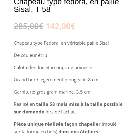
Chapeau type fedora, en paille
Sisal, T 58
Le
Le
285,00
€
142,00
€
prix
prix
initial
actuel
Chapeau type Fedora, en véritable paille Sisal
était :
est :
285,00€.
142,00€.
De couleur écru
Calotte fendue et « coups de poings »
Grand bord légèrement plongeant: 8 cm
Garniture: gros grain marine, 3.5 cm
Réalisé en
taille 58 mais mise à la taille possible
sur demande
lors de l’achat.
Pièce unique réalisée façon chapelier
(moulé
sur la forme en bois)
dans nos Ateliers