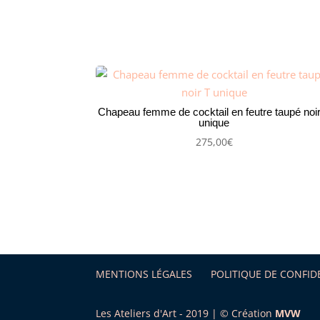
Chapeau femme de cocktail en feutre taupé noi
unique
275,00
€
MENTIONS LÉGALES
POLITIQUE DE CONFID
Les Ateliers d'Art - 2019 | © Création
MVW