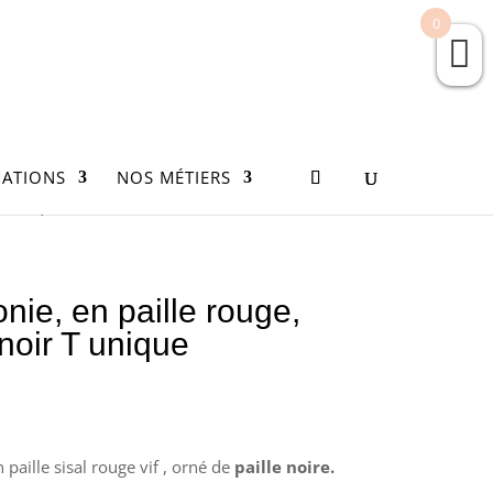
0
ATIONS
NOS MÉTIERS
 T unique
nie, en paille rouge,
 noir T unique
n paille sisal rouge vif
, orné de
paille
noire
.