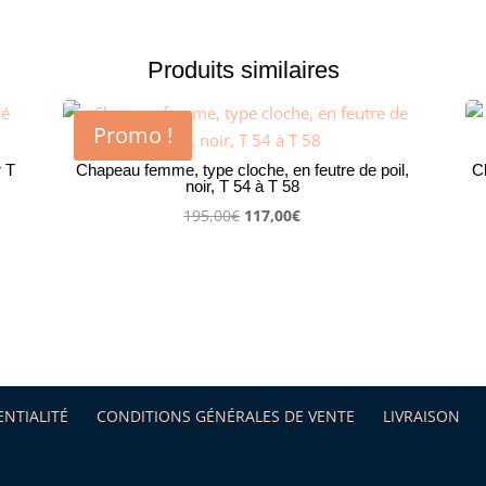
Produits similaires
Promo !
r T
Chapeau femme, type cloche, en feutre de poil,
C
noir, T 54 à T 58
Le
Le
195,00
€
117,00
€
prix
prix
initial
actuel
était :
est :
195,00€.
117,00€.
ENTIALITÉ
CONDITIONS GÉNÉRALES DE VENTE
LIVRAISON