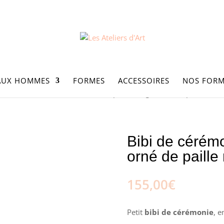
AUX HOMMES
FORMES
ACCESSOIRES
NOS FORM
es - Été
/ Bibi de cérémonie, en paille rouge, orné de paille noir
Bibi de cérémo
orné de paille
155,00
€
Petit
bibi de cérémonie
, e