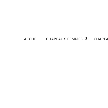
ACCUEIL
CHAPEAUX FEMMES
CHAPE
Accueil
/
Chapeaux Femmes
/
Chapeaux Femm