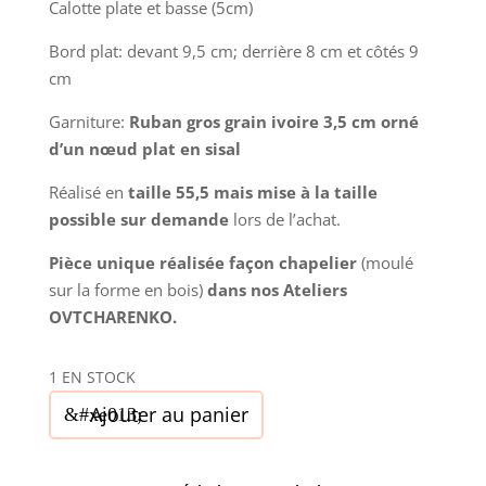
Calotte plate et basse (5cm)
Bord plat: devant 9,5 cm; derrière 8 cm et côtés 9
cm
Garniture:
Ruban gros grain ivoire 3,5 cm orné
d’un nœud plat en sisal
Réalisé en
taille 55,5 mais mise à la taille
possible sur demande
lors de l’achat.
Pièce unique réalisée façon chapelier
(moulé
sur la forme en bois)
dans nos Ateliers
OVTCHARENKO.
1 EN STOCK
quantité
Ajouter au panier
de
Capeline
femme,