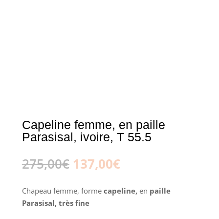
Capeline femme, en paille
Parasisal, ivoire, T 55.5
Le
Le
275,00
€
137,00
€
prix
prix
initial
actuel
Chapeau femme, forme
capeline,
en
paille
était :
est :
Parasisal, très fine
275,00€.
137,00€.