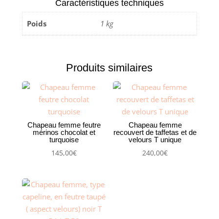
Caractéristiques techniques
en
Poids
1 kg
paille
Parasisal,
ivoire,
T
Produits similaires
55.5
Chapeau femme feutre
Chapeau femme
mérinos chocolat et
recouvert de taffetas et de
turquoise
velours T unique
145,00
€
240,00
€