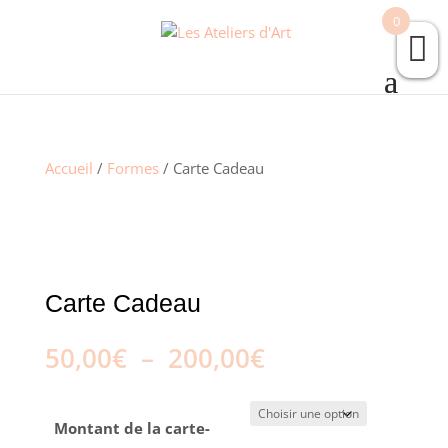
0
Accueil
/
Formes
/ Carte Cadeau
Carte Cadeau
Plage
50,00
€
–
200,00
€
de
prix :
50,00€
Montant de la carte-