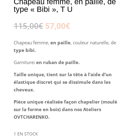
Chapeau femme, en paille, de
type « Bibi », T U
Le
Le
115,00
€
57,00
€
prix
prix
initial
actuel
Chapeau femme,
en paille
, couleur naturelle, de
était :
est :
type bibi.
115,00€.
57,00€.
Garniture
: en ruban de paille.
Taille unique, tient sur la tête à l’aide d’un
élastique discret qui se dissimule dans les
cheveux.
Pièce unique réalisée façon chapelier (moulé
sur la forme en bois) dans nos Ateliers
OVTCHARENKO.
1 EN STOCK