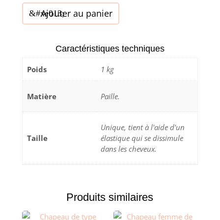
quantité
Ajouter au panier
de
Chapeau
femme,
Caractéristiques techniques
en
Poids
1 kg
paille,
de
type
Matière
Paille.
"Bibi",
T
Unique, tient à l'aide d'un
U
Taille
élastique qui se dissimule
dans les cheveux.
Produits similaires