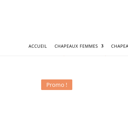
ACCUEIL
CHAPEAUX FEMMES
CHAPE
Accueil
/
Chapeaux Femmes
/
Chapeaux Femm
Promo !