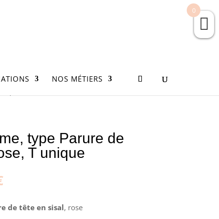
0
ATIONS
NOS MÉTIERS
unique
e, type Parure de
rose, T unique
Le
€
prix
actuel
e de tête en sisal
, rose
est :