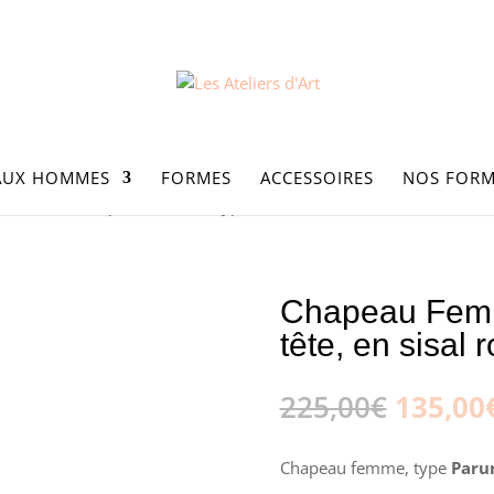
AUX HOMMES
FORMES
ACCESSOIRES
NOS FORM
es - Été
/ Chapeau Femme, type Parure de tête, en sisal rose, T 
Chapeau Femm
tête, en sisal 
Le
225,00
€
135,00
prix
initial
Chapeau femme, type
Parur
était :