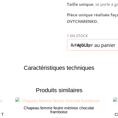
225,00€
Taille unique
, se porte à 
Pièce unique réalisée faç
OVTCHARENKO.
1 EN STOCK
quantité
Ajouter au panier
de
Chapeau
Femme,
Caractéristiques techniques
type
Parure
de
tête,
Produits similaires
en
sisal
rose,
Chapeau femme feutre mérinos chocolat
framboise
T
r T
Ch