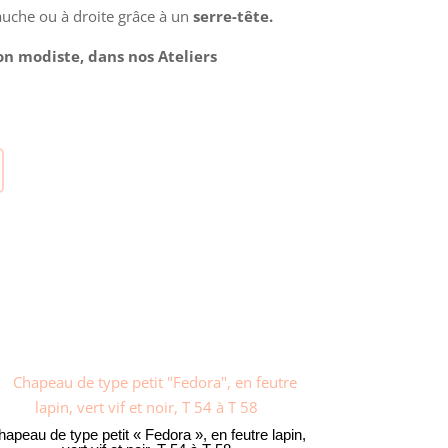
.
135,00€.
gauche ou à droite grâce à un
serre-tête.
on modiste, dans nos Ateliers
apeau de type petit « Fedora », en feutre lapin,