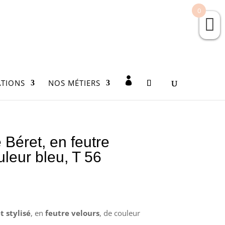
0
TIONS
NOS MÉTIERS
leu, T 56
Béret, en feutre
uleur bleu, T 56
t stylisé
, en
feutre velours
, de couleur