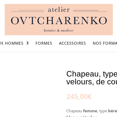
UX HOMMES
FORMES
ACCESSOIRES
NOS FORMA
es - Hiver
/ Chapeau, type Béret, en feutre velours, de couleur b
Chapeau, type 
velours, de co
245,00
€
Chapeau
femme
, type
bére