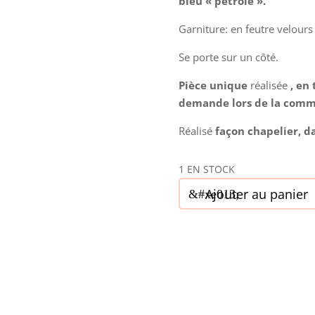
bleu « pétrole ».
Garniture: en feutre velour
Se porte sur un côté.
Pièce unique
réalisée
, en 
demande lors de la com
Réalisé
façon chapelier, 
1 EN STOCK
quantité
Ajouter au panier
de
Chapeau,
type
Béret,
en
feutre
velours,