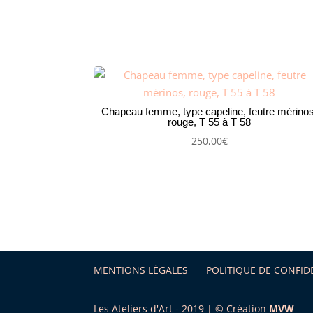
Chapeau femme, type capeline, feutre mérinos
rouge, T 55 à T 58
250,00
€
MENTIONS LÉGALES
POLITIQUE DE CONFID
Les Ateliers d'Art - 2019 | © Création
MVW