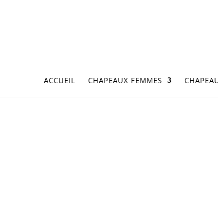
ACCUEIL
CHAPEAUX FEMMES
CHAPEA
Accueil
/
Chapeaux Femmes
/
Chapeaux Femm