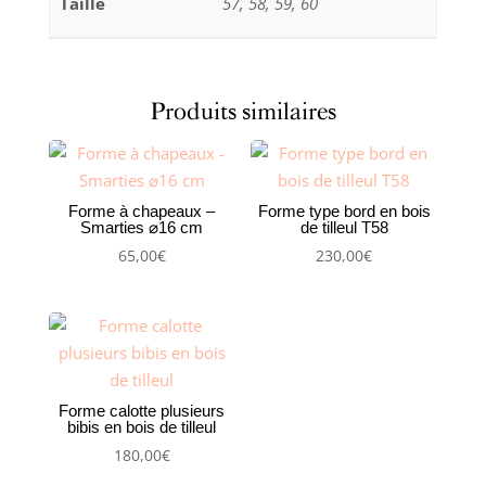
Taille
57, 58, 59, 60
Fedora
(largeur
bord
7
Produits similaires
cm)
Forme à chapeaux –
Forme type bord en bois
Smarties ⌀16 cm
de tilleul T58
65,00
€
230,00
€
Forme calotte plusieurs
bibis en bois de tilleul
180,00
€