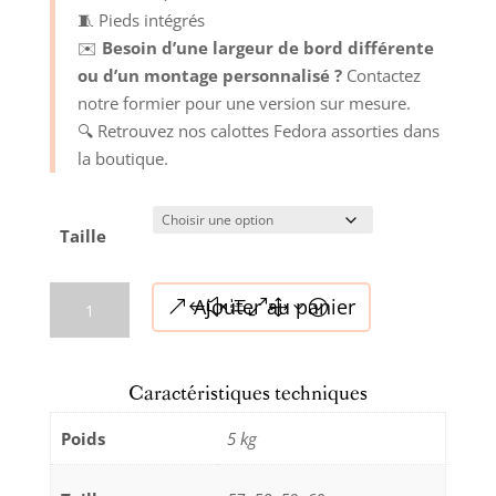
🧵 Pieds intégrés
✉️
Besoin d’une largeur de bord différente
ou d’un montage personnalisé ?
Contactez
notre formier pour une version sur mesure.
🔍 Retrouvez nos calottes Fedora assorties dans
la boutique.
Taille
quantité
Ajouter au panier
de
Forme
à
Caractéristiques techniques
chapeaux
–
Poids
5 kg
Grand
bord