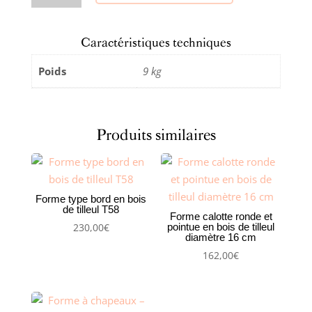
Forme
à
Caractéristiques techniques
chapeaux
–
Poids
9 kg
Bord
clochant
bombé
Produits similaires
Ø34
cm
avec
dorcet
Forme type bord en bois
de tilleul T58
Forme calotte ronde et
pointue en bois de tilleul
230,00
€
diamètre 16 cm
162,00
€