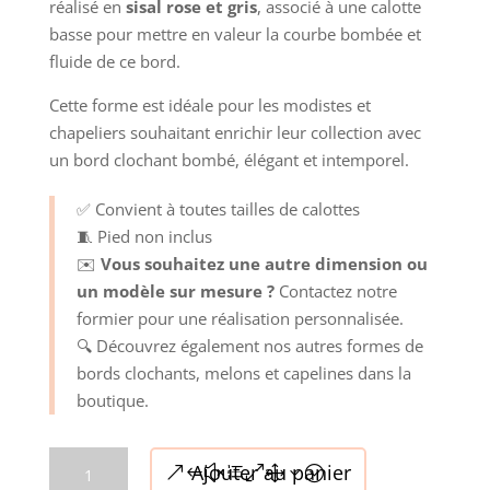
réalisé en
sisal rose et gris
, associé à une calotte
basse pour mettre en valeur la courbe bombée et
fluide de ce bord.
Cette forme est idéale pour les modistes et
chapeliers souhaitant enrichir leur collection avec
un bord clochant bombé, élégant et intemporel.
✅ Convient à toutes tailles de calottes
🧵 Pied non inclus
✉️
Vous souhaitez une autre dimension ou
un modèle sur mesure ?
Contactez notre
formier pour une réalisation personnalisée.
🔍 Découvrez également nos autres formes de
bords clochants, melons et capelines dans la
boutique.
quantité
Ajouter au panier
de