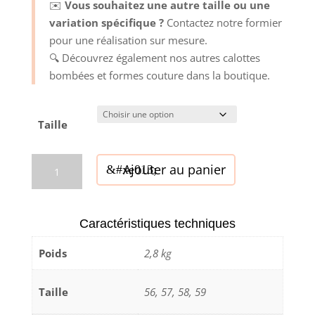
✉️
Vous souhaitez une autre taille ou une
variation spécifique ?
Contactez notre formier
pour une réalisation sur mesure.
🔍 Découvrez également nos autres calottes
bombées et formes couture dans la boutique.
Taille
quantité
Ajouter au panier
de
Forme
à
Caractéristiques techniques
chapeaux
-
Poids
2,8 kg
Calotte
fuselée
Taille
56, 57, 58, 59