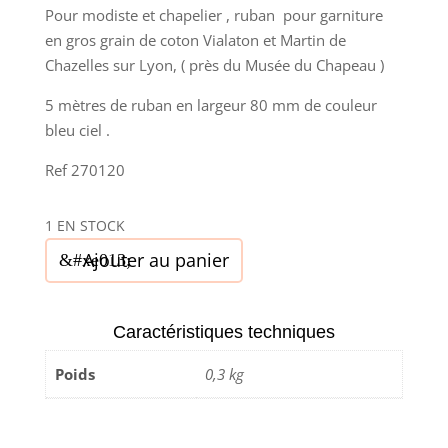
Pour modiste et chapelier , ruban pour garniture
en gros grain de coton Vialaton et Martin de
Chazelles sur Lyon, ( près du Musée du Chapeau )
5 mètres de ruban en largeur 80 mm de couleur
bleu ciel .
Ref 270120
1 EN STOCK
quantité
Ajouter au panier
de
Gros
grain
Caractéristiques techniques
Vialaton
Poids
0,3 kg
et
Martin
-