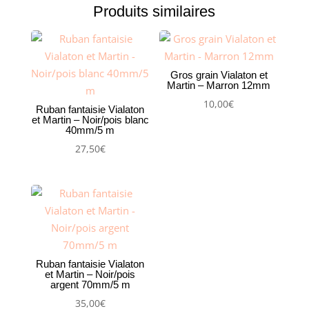
Bleu
Produits similaires
ciel
80
mm
Gros grain Vialaton et
Martin – Marron 12mm
10,00
€
Ruban fantaisie Vialaton
et Martin – Noir/pois blanc
40mm/5 m
27,50
€
Ruban fantaisie Vialaton
et Martin – Noir/pois
argent 70mm/5 m
35,00
€