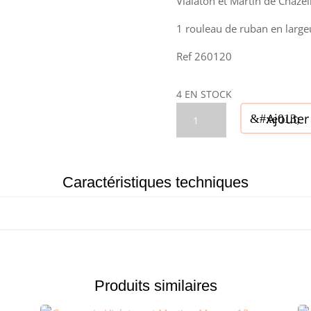
Vialaton et Martin de Chazel
1 rouleau de ruban en larg
Ref 260120
4 EN STOCK
quantité
Ajouter
de
Gros
grain
Vialaton
Caractéristiques techniques
et
Martin
-
Noir
8
Produits similaires
mm