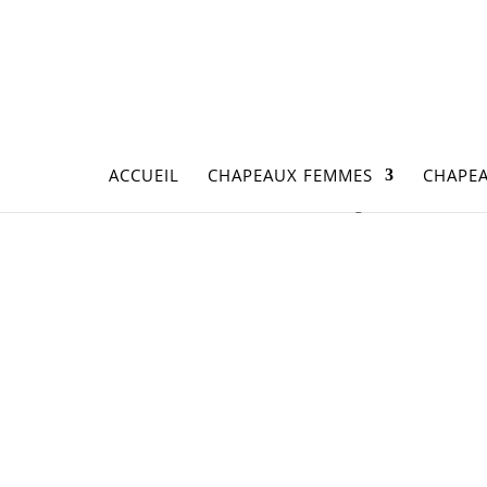
ACCUEIL
CHAPEAUX FEMMES
CHAPE
Accueil
/
Accessoires
/ Gros grain Vialaton et