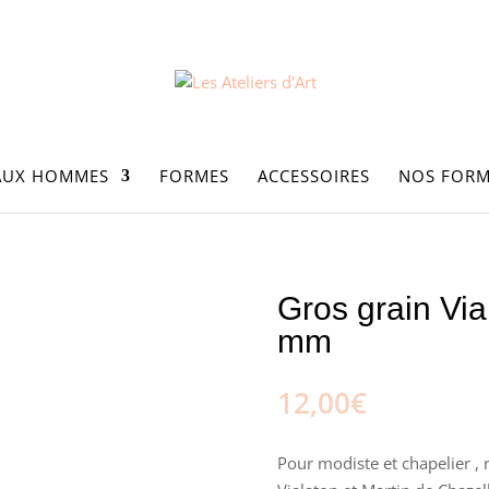
AUX HOMMES
FORMES
ACCESSOIRES
NOS FORM
 Martin -Noir 8 mm
Gros grain Via
mm
12,00
€
Pour modiste et chapelier ,