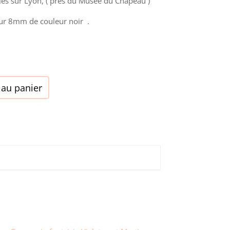
les sur Lyon, ( près du Musée du Chapeau )
eur 8mm de couleur noir .
 au panier