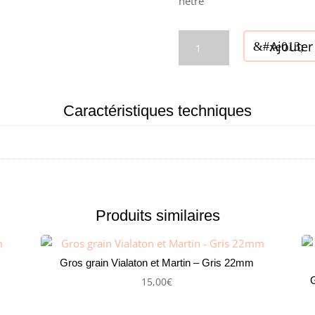
hêtre
quantité
Ajouter
de
Pied
de
présentation
Caractéristiques techniques
chapeaux
Hauteur
40
cm
Produits similaires
Gros grain Vialaton et Martin – Gris 22mm
G
15,00
€