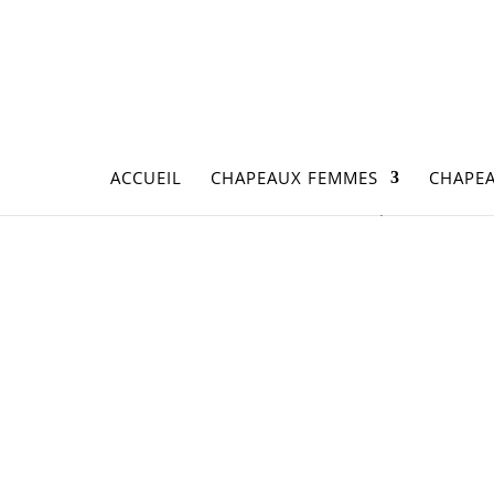
ACCUEIL
CHAPEAUX FEMMES
CHAPE
Accueil
/
Accessoires
/ Pied de présentation 