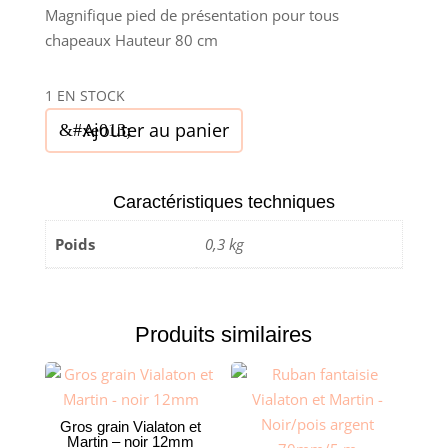
Magnifique pied de présentation pour tous
chapeaux Hauteur 80 cm
1 EN STOCK
quantité
Ajouter au panier
de
Pied
de
Caractéristiques techniques
présentation
Poids
0,3 kg
chapeaux
Hauteur
80
cm
Produits similaires
Gros grain Vialaton et
Martin – noir 12mm