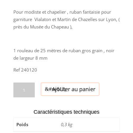
Pour modiste et chapelier , ruban fantaisie pour
garniture Vialaton et Martin de Chazelles sur Lyon, (
près du Musée du Chapeau ),
1 rouleau de 25 mètres de ruban gros grain , noir
de largeur 8 mm
Ref 240120
quantité
Ajouter au panier
de
Gros
grain
Caractéristiques techniques
-
Vialaton
Poids
0,3 kg
et