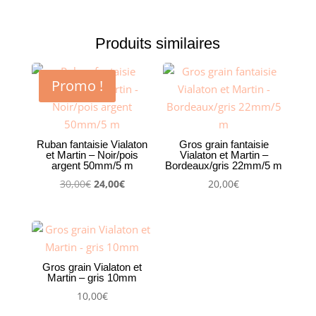
Martin
-
Produits similaires
25
mètres-
Noir
Promo !
-
8mm
Ruban fantaisie Vialaton
Gros grain fantaisie
et Martin – Noir/pois
Vialaton et Martin –
argent 50mm/5 m
Bordeaux/gris 22mm/5 m
Le
Le
30,00
€
24,00
€
20,00
€
prix
prix
initial
actuel
était :
est :
30,00€.
24,00€.
Gros grain Vialaton et
Martin – gris 10mm
10,00
€