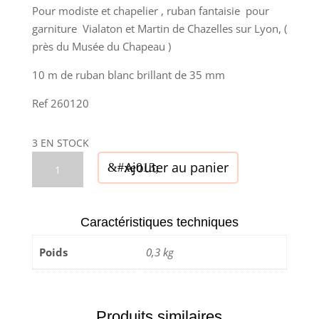
Pour modiste et chapelier , ruban fantaisie pour
garniture Vialaton et Martin de Chazelles sur Lyon, (
près du Musée du Chapeau )
10 m de ruban blanc brillant de 35 mm
Ref 260120
3 EN STOCK
quantité
Ajouter au panier
de
Ruban
Vialaton
Caractéristiques techniques
et
Martin
Poids
0,3 kg
-
Blanc
35
Produits similaires