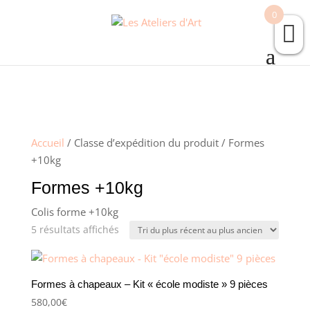
0
Accueil
/ Classe d’expédition du produit / Formes
+10kg
Formes +10kg
Colis forme +10kg
Trié
5 résultats affichés
du
plus
récent
Formes à chapeaux – Kit « école modiste » 9 pièces
au
580,00
€