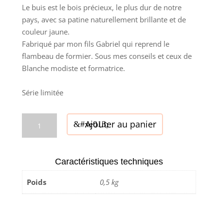
110,00€.
90,00€.
Le buis est le bois précieux, le plus dur de notre
pays, avec sa patine naturellement brillante et de
couleur jaune.
Fabriqué par mon fils Gabriel qui reprend le
flambeau de formier. Sous mes conseils et ceux de
Blanche
modiste et formatrice.
Série limitée
quantité
Ajouter au panier
de
Avaloir
en
Caractéristiques techniques
buis
Poids
0,5 kg