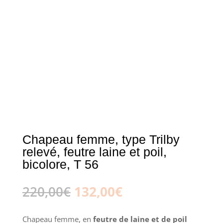
Chapeau femme, type Trilby
relevé, feutre laine et poil,
bicolore, T 56
Le
Le
220,00
€
132,00
€
prix
prix
initial
actuel
Chapeau femme, en
feutre de laine et de poil