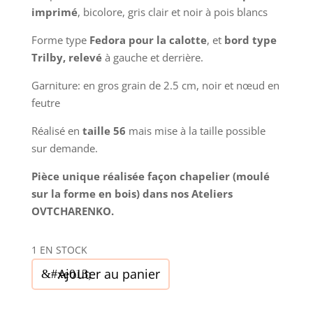
était :
est :
imprimé
, bicolore, gris clair et noir à pois blancs
220,00€.
132,00€.
Forme type
Fedora pour la calotte
, et
bord type
Trilby, relevé
à gauche et derrière.
Garniture: en gros grain de 2.5 cm, noir et nœud en
feutre
Réalisé en
taille 56
mais mise à la taille possible
sur demande.
Pièce unique réalisée façon chapelier (moulé
sur la forme en bois) dans nos Ateliers
OVTCHARENKO.
1 EN STOCK
quantité
Ajouter au panier
de
Chapeau