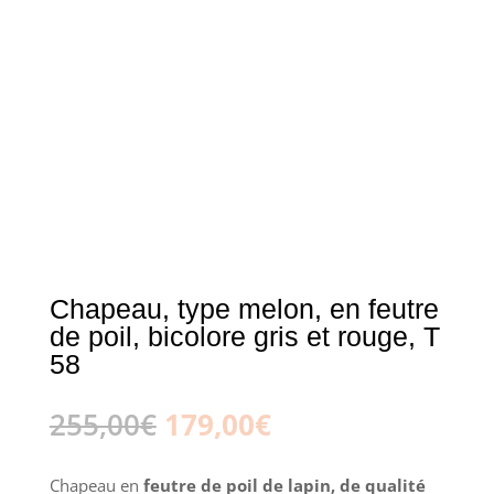
Chapeau, type melon, en feutre
de poil, bicolore gris et rouge, T
58
Le
Le
255,00
€
179,00
€
prix
prix
initial
actuel
Chapeau en
feutre de poil de lapin,
de qualité