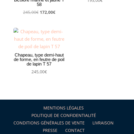
195,00
€
58
Le
Le
245,00
€
172,00
€
prix
prix
initial
actuel
était :
est :
245,00€.
172,00€.
Chapeau, type demi-haut
de forme, en feutre de poil
de lapin T 57
245,00
€
MENTIONS LÉGALES
POLITIQUE DE CONFIDENTIALITÉ
CONDITIONS GÉNÉRALES DE VENTE
LIVRAISON
PRESSE
CONTACT