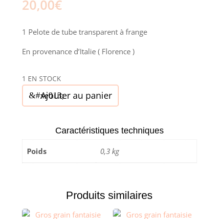
20,00
€
1 Pelote de tube transparent à frange
En provenance d’Italie ( Florence )
1 EN STOCK
quantité
Ajouter au panier
de
Garniture
fantaisie
Caractéristiques techniques
-1
Poids
0,3 kg
pelote
Produits similaires