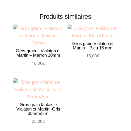
Martin
-
Produits similaires
Jaune
-
15
mm
Gros grain Vialaton et
Martin – Bleu 16 mm
Gros grain – Vialaton et
Martin – Marron 10mm
15,00
€
10,00
€
Gros grain fantaisie
Vialaton et Martin -Gris
35mm/5 m
25,00
€