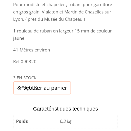
Pour modiste et chapelier , ruban pour garniture
en gros grain Vialaton et Martin de Chazelles sur
Lyon, ( près du Musée du Chapeau )
1 rouleau de ruban en largeur 15 mm de couleur
jaune
41 Mètres environ
Ref 090320
3 EN STOCK
quantité
Ajouter au panier
de
Gros
grain
Caractéristiques techniques
-
Poids
0,3 kg
Vialaton
et