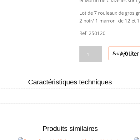
et Martin de Chazelles sur L
84,00€.
7
Lot de 7 rouleaux de gros gr
2 noir/ 1 marron de 12 et
Ref 250120
quantité
Ajouter
de
Gros
grain
-
Caractéristiques techniques
Vialaton
et
Martin
-
Lot
Produits similaires
7
rouleaux