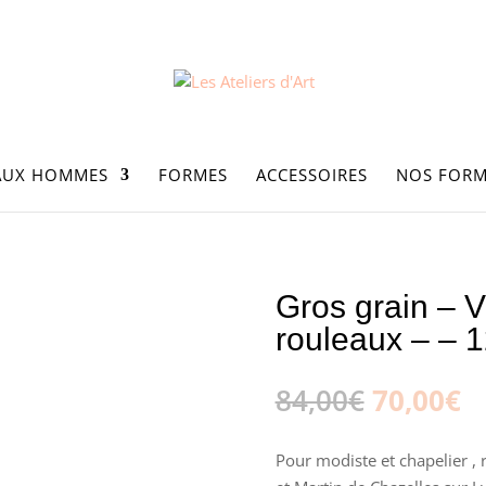
AUX HOMMES
FORMES
ACCESSOIRES
NOS FORM
et Martin – Lot 7 rouleaux – – 12/14 mm
Gros grain – V
rouleaux – – 
Le
L
84,00
€
70,00
€
prix
pr
initial
a
Pour modiste et chapelier , 
était :
es