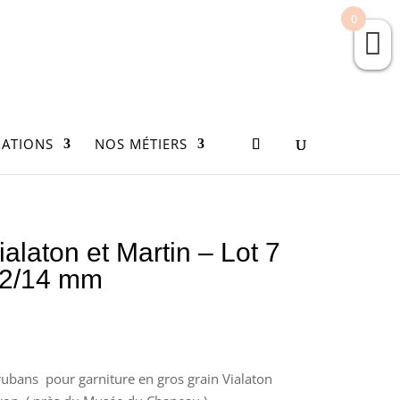
0
ATIONS
NOS MÉTIERS
ialaton et Martin – Lot 7
12/14 mm
e
ix
ctuel
rubans pour garniture en gros grain Vialaton
t :