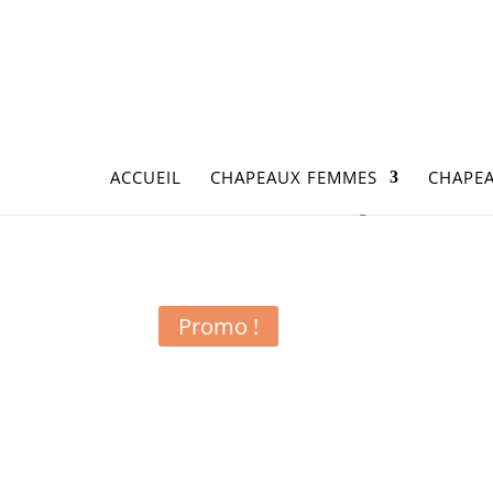
ACCUEIL
CHAPEAUX FEMMES
CHAPE
Accueil
/
Accessoires
/ Gros grain – Vialaton 
Promo !