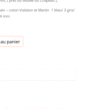
yon, ( près du Musée du Chapeau ),
0,00€.
ain – coton Vialaton et Martin 1 bleu/ 3 gris/
 14 mm
 au panier